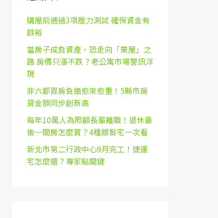
購屋前通過3項壓力測試 確保資金有
餘裕
當房子成負資產，恐走向「棄屋」之
路 房價只漲不跌？老公寓市場警訊浮
現
非六都買房負擔愈來愈重！5縣市房
貸金額同步創新高
每年10萬人為照顧長輩離職！退休最
後一間房怎麼買？4種銀髮宅一次看
新北市第二行政中心9月完工！捷運
宅怎麼選？專家點關鍵