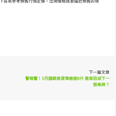
下容易參考預售行情定價，出現價格逐漸逼近預售的現
p
re
下一篇文章
警報響！3月國銀房貸壞帳連8升 建商恐成下一
張骨牌？