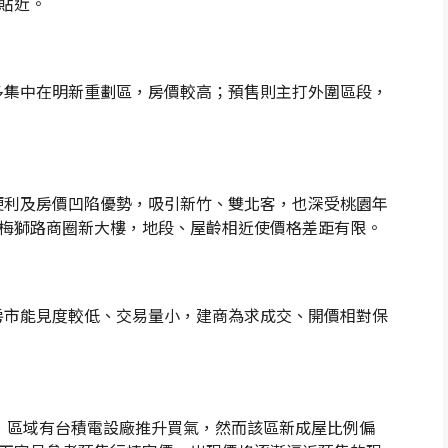
貼近。
屋多集中在明新重劃區，房價較高；預售則主打外圍區段，
通便利及房價凹陷優勢，吸引新竹、雙北客，也深受桃園年
梅獅路商圈新大樓，地段、屋齡相近使價格差距有限。
寮房市能見度較低、交易量小，建商為求成交、開價相對保
，區域有台積電設廠推升買氣，然而該區新成屋比例偏