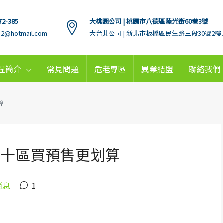
72-385
大桃園公司 | 桃園市八德區陸光街60巷3號
152@hotmail.com
大台北公司 | 新北市板橋區民生路三段30號2樓
程簡介
常見問題
危老專區
異業結盟
聯絡我們
算
這十區買預售更划算
消息
1