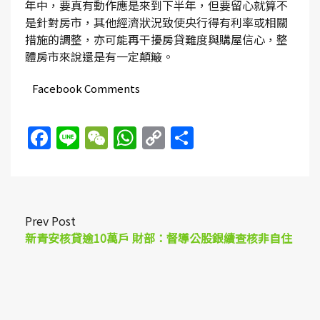
年中，要真有動作應是來到下半年，但要留心就算不
是針對房市，其他經濟狀況致使央行得有利率或相關
措施的調整，亦可能再干擾房貸難度與購屋信心，整
體房市來說還是有一定顛簸。
Facebook Comments
Facebook
Line
WeChat
WhatsApp
Copy
Share
Link
Prev Post
新青安核貸逾10萬戶 財部：督導公股銀續查核非自住