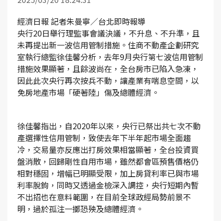
經濟日報 記者朱曼寧／台北即時報導
央行20日舉行理監事會議決議，不升息、不升準，且
未再提出新一波信用管制措施。住商不動產企劃研究
室執行總監徐佳馨分析，去年9月央行第七波信用管制
措施效果顯著，且餘波尚在，全台房市已陷入急凍，
因此此次央行再次按兵不動，讓產業有喘息空間，以
免房地產市場「硬著陸」傷及總體經濟。
徐佳馨指出，自2020年以來，央行已祭出共七次不動
產選擇性信用管制，致使去年下半年起市場全面趨
冷，交易量亦反應出打房效果相當顯著，全台投資買
盤消散，回歸剛性自用市場，雖然都會區預售價格仍
相對穩固，增幅已明顯受限，加上房貸利率已與市場
利率脫鉤，同時又透過金檢深入調控，央行短期內暫
不出招也在意料範圍，在目前全球政經局勢前景不
明，過於孤注一擲恐殃及總體經濟。