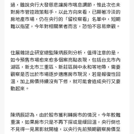
過，雖說央行大發慈悲讓房市喘息調節，惟此次也未
對房市管控政策鬆手，以此方向來看，已顯著冷淡的
房地產市場，仍在央行的「留校察看」名單中，短期
難以指望，今年對相關業者而言，恐怕不容易樂觀。
住展雜誌企研室總監陳炳辰則分析，值得注意的是，
如今預售市場愈來愈多個案亮點表現，包括台北市內
湖區，新北市三重區、新莊區與中永和等地帶，需要
觀察是否出於市場逐步適應房市現況，若是報復性回
溫，加上房價持續沒有下修，就可能會造成央行又要
動起來。
陳炳辰認為，由於股市獲利轉房市的情況，今年較難
重演，如果房市只是不再下探或是緩回溫，央行倒也
不見得一見黑影就開槍，以央行先前預期觀察房價至