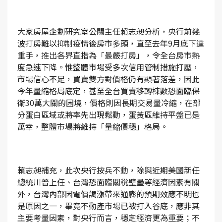
大家房屋企劃研究室公關主任賴志昶分析，央行前幾
波打房難以抑制疫情後房市多頭，直至去年9月底下達
重手，推出各界直指為「最嚴打房」，令全台房市熱
度急速下降。惟整體市場受多次信用管制措施打壓，
市場信心不足，買賣雙方對價格仍有顯著落差，因此
今年量縮格局底定，甚至全台買賣移轉棟數恐面臨保
衛30萬大關的困境，價格則因長期交易量冷縮，在部
分蛋白區域或將率先出現鬆動，蛋黃區維持平盤已是
萬幸，整體市場將維持「量縮價穩」格局。
賴志昶補充，此次央行按兵不動，除與近期美國新任
總統川普上任、台灣恐面臨關稅壁壘等經濟因素有關
外，台灣內部因電價調漲帶來通膨的預期效應不明也
是原因之一，畢竟不動產市場已被打入谷底，應非其
主要考量因素，對央行而言，穩定經濟更為重要；不