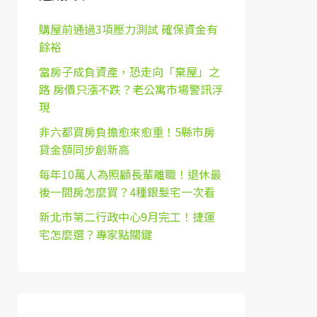
購屋前通過3項壓力測試 確保資金有
餘裕
當房子成負資產，恐走向「棄屋」之
路 房價只漲不跌？老公寓市場警訊浮
現
非六都買房負擔愈來愈重！5縣市房
貸金額同步創新高
每年10萬人為照顧長輩離職！退休最
後一間房怎麼買？4種銀髮宅一次看
新北市第二行政中心9月完工！捷運
宅怎麼選？專家點關鍵