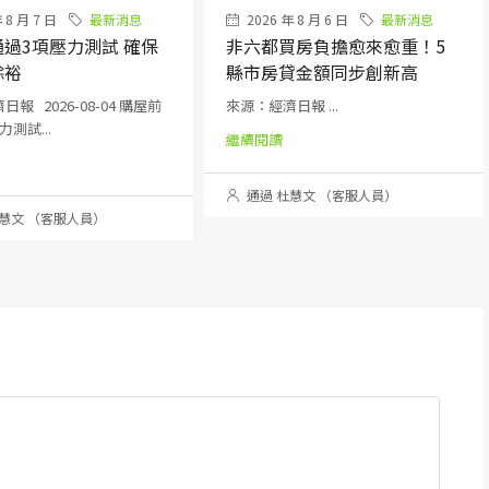
 8 月 7 日
最新消息
2026 年 8 月 6 日
最新消息
過3項壓力測試 確保
非六都買房負擔愈來愈重！5
餘裕
縣市房貸金額同步創新高
報 2026-08-04 購屋前
來源：經濟日報 ...
測試...
繼續閱讀
通過 杜慧文 （客服人員）
慧文 （客服人員）