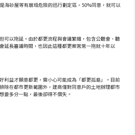
果是海砂屋等有崩塌危險的迅行劃定區，50%同意，就可以
但可以拖延。由於都更流程與會議繁雜，包含公聽會、聽
會延長審議時間，也因此這種都更案常常一拖就十年以
好利益才願意都更，需小心可能成為「都更孤島」。目前
排除在都市更新範圍外，建商僅對同意戶的土地辦理都市
想要多分一點，最後卻得不償失。
p
re