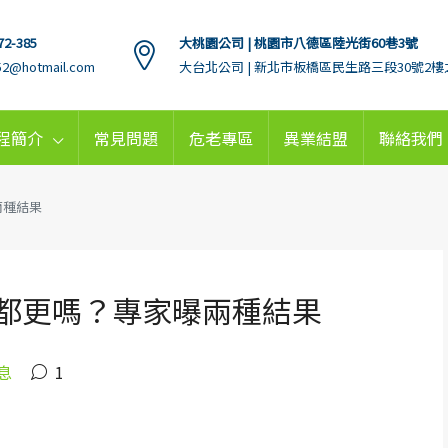
72-385
大桃園公司 | 桃園市八德區陸光街60巷3號
152@hotmail.com
大台北公司 | 新北市板橋區民生路三段30號2樓
程簡介
常見問題
危老專區
異業結盟
聯絡我們
兩種結果
能都更嗎？專家曝兩種結果
息
1