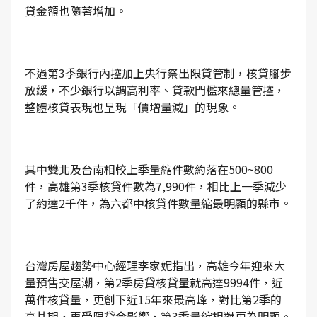
貸金額也隨著增加。
不過第3季銀行內控加上央行祭出限貸管制，核貸腳步
放緩，不少銀行以調高利率、貸款門檻來總量管控，
整體核貸表現也呈現「價增量減」的現象。
其中雙北及台南相較上季量縮件數約落在500~800
件，高雄第3季核貸件數為7,990件，相比上一季減少
了約達2千件，為六都中核貸件數量縮最明顯的縣市。
台灣房屋趨勢中心經理李家妮指出，高雄今年迎來大
量預售交屋潮，第2季房貸核貸量就高達9994件，近
萬件核貸量，更創下近15年來最高峰，對比第2季的
高基期，再受限貸令影響，第3季量縮相對更為明顯。