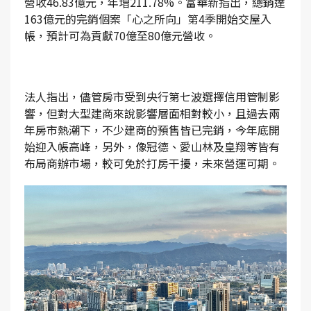
營收46.83億元，年增211.78%。富華新指出，總銷達
163億元的完銷個案「心之所向」第4季開始交屋入
帳，預計可為貢獻70億至80億元營收。
法人指出，儘管房市受到央行第七波選擇信用管制影
響，但對大型建商來說影響層面相對較小，且過去兩
年房市熱潮下，不少建商的預售皆已完銷，今年底開
始迎入帳高峰，另外，像冠德、愛山林及皇翔等皆有
布局商辦市場，較可免於打房干擾，未來營運可期。