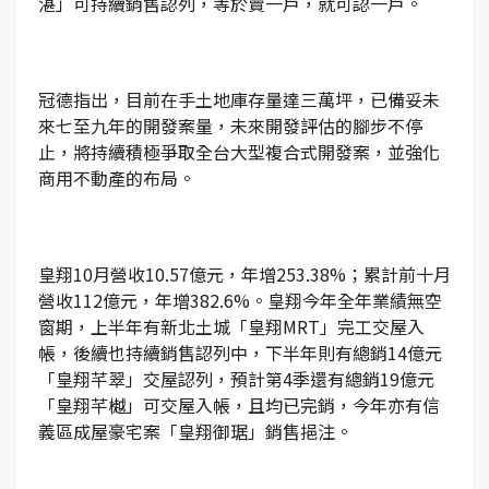
湛」可持續銷售認列，等於賣一戶，就可認一戶。
冠德指出，目前在手土地庫存量達三萬坪，已備妥未
來七至九年的開發案量，未來開發評估的腳步不停
止，將持續積極爭取全台大型複合式開發案，並強化
商用不動產的布局。
皇翔10月營收10.57億元，年增253.38%；累計前十月
營收112億元，年增382.6%。皇翔今年全年業績無空
窗期，上半年有新北土城「皇翔MRT」完工交屋入
帳，後續也持續銷售認列中，下半年則有總銷14億元
「皇翔芊翠」交屋認列，預計第4季還有總銷19億元
「皇翔芊樾」可交屋入帳，且均已完銷，今年亦有信
義區成屋豪宅案「皇翔御琚」銷售挹注。