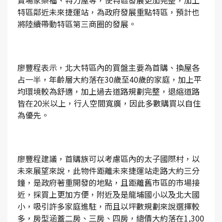
賣場家樂福、特力屋等，使特區發展更加完整，加上
特區鄰近未來捷運站，為政府發展重點特區，預計也
將陸續帶動特區第三商圈的發展。
廖豐程表示，北大特區內的買盤主要為首購、換屋各
占一半，年齡層大約落在30歲至40歲的家庭，加上平
均環境較為舒適，加上過去道路規劃完整，退縮道路
皆在20米以上，行人空間寬廣，因此多數購買以自住
為優先。
廖豐程建議，首購族可以考慮區內的太子國際村，以
未來展望來說，此物件距離未來捷運站走路大約三分
鐘，是政府著重開發的地點，且距離舊市區的市場接
近，採買上更加方便，附近及是龍埔國小以及北大國
小，吸引許多家庭進駐，而且以坪數規劃來說選擇較
多，房型涵蓋二房、三房、四房，總價大約落在1,300