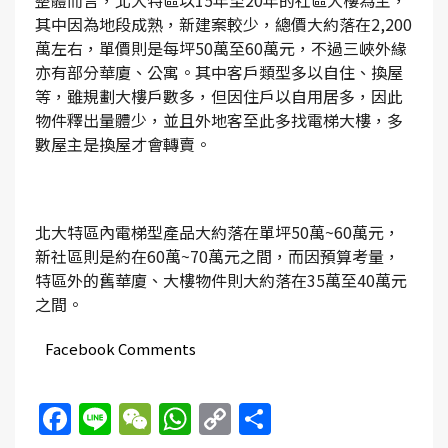
整體而言，北大特區以15年至20年的社區大樓為主，
其中因為地段成熟，新建案較少，總價大約落在2,200
萬左右，單價則是每坪50萬至60萬元，不過三峽外緣
亦有部分華廈、公寓。其中客戶類型多以自住、換屋
等，雖規劃大樓戶數多，但因住戶以自用居多，因此
物件釋出量體少，並且外地客至此多找電梯大樓，多
數屋主是換屋才會轉賣。
北大特區內電梯型產品大約落在單坪50萬~60萬元，
新社區則是約在60萬~70萬元之間，而因預算考量，
特區外的舊華廈、大樓物件則大約落在35萬至40萬元
之間。
Facebook Comments
Facebook
Line
WeChat
WhatsApp
Copy
Share