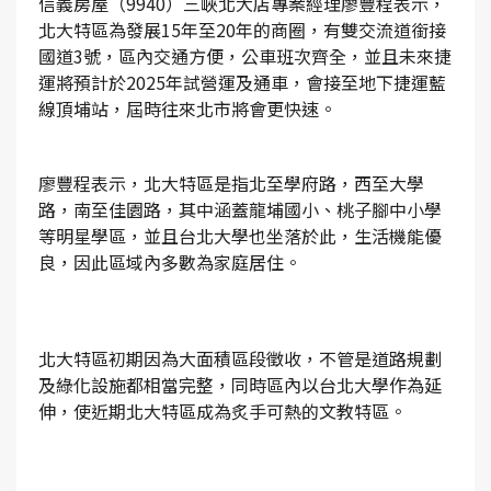
信義房屋（9940）三峽北大店專案經理廖豐程表示，
北大特區為發展15年至20年的商圈，有雙交流道銜接
國道3號，區內交通方便，公車班次齊全，並且未來捷
運將預計於2025年試營運及通車，會接至地下捷運藍
線頂埔站，屆時往來北市將會更快速。
廖豐程表示，北大特區是指北至學府路，西至大學
路，南至佳園路，其中涵蓋龍埔國小、桃子腳中小學
等明星學區，並且台北大學也坐落於此，生活機能優
良，因此區域內多數為家庭居住。
北大特區初期因為大面積區段徵收，不管是道路規劃
及綠化設施都相當完整，同時區內以台北大學作為延
伸，使近期北大特區成為炙手可熱的文教特區。