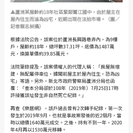
▲蘆洲某屋齡約18年社區緊鄰鷺江國中，由於屋主在
屋內往生而淪為凶宅，近期出現在法拍市場。（圖／
記者賴志昶攝）
根據法院公告，該案位於蘆洲長興路巷弄內，為9樓
戶，屋齡約18年，總坪數37.31坪，底價為1487萬
元，換算單價約39.85萬元。
法院筆錄提及，該案債權人的代理人稱：「房屋無增
建，無配屬停車位，據聞前屋主於屋內往生，恐為凶
宅」等語。另外，新北市政府警察局蘆洲分局也函
覆：「查本分局卻於108年（2019年）7月25日17時
許接獲該址發生非自然死亡紀錄。」
再查《樂居網》，該戶過去曾有2次轉手紀錄，第一次
發生於2019年9月，也就是事故案發後的近2個月，當
時以總價1640萬元成交。之後，持有不到一年，2020
年4月再以1530萬元移轉。