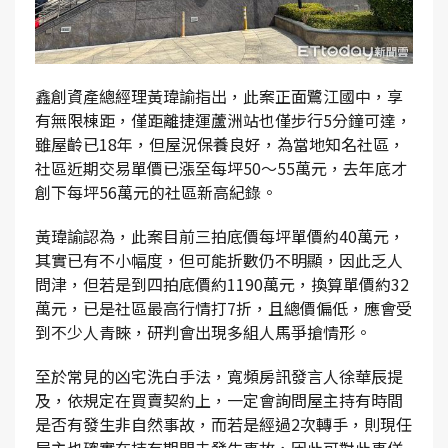
鑫創資產總經理黃瑋諭指出，此案正面鷺江國中，享
有無限棟距，僅距離捷運蘆洲站也僅步行5分鐘可達，
雖屋齡已18年，但屋況保養良好，為當地知名社區，
社區近期交易單價已漲至每坪50～55萬元，去年底才
創下每坪56萬元的社區新高紀錄。
黃瑋諭認為，此案目前三拍底價每坪單價約40萬元，
其實已有不小幅度，但可能折數仍不明顯，因此乏人
問津，但若是到四拍底價約1190萬元，換算單價約32
萬元，已是社區最高行情打7折，且總價偏低，應會受
到不少人青睞，研判會出現多組人馬爭搶情形。
至於常見的凶宅洗白手法，寬頻房訊發言人徐華辰提
及，依規定在買賣契約上，一定會詢問屋主持有時間
是否有發生非自然事故，而若是經過2次轉手，則現任
屋主也確實在持有期間未發生事故，因此可對此事佯