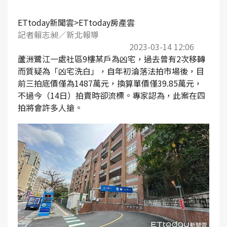
ETtoday新聞雲>ETtoday房產雲
記者賴志昶／新北報導
2023-03-14 12:06
蘆洲鷺江一處社區9樓某戶為凶宅，過去曾有2次移轉
而質疑為「凶宅洗白」，自年初淪落法拍市場後，目
前三拍底價僅為1487萬元，換算單價僅39.85萬元，
不過今（14日）拍賣時卻流標。專家認為，此案在四
拍將會許多人搶。