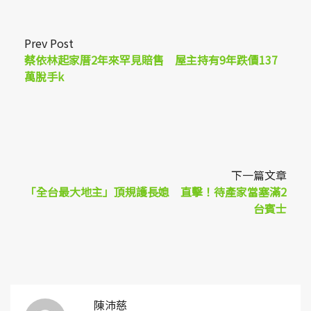
Prev Post
蔡依林起家厝2年來罕見賠售 屋主持有9年跌價137
萬脫手k
下一篇文章
「全台最大地主」頂規護長媳 直擊！待產家當塞滿2
台賓士
陳沛慈