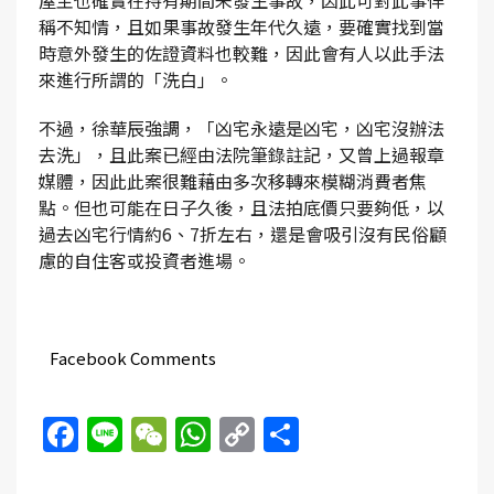
稱不知情，且如果事故發生年代久遠，要確實找到當
時意外發生的佐證資料也較難，因此會有人以此手法
來進行所謂的「洗白」。
不過，徐華辰強調，「凶宅永遠是凶宅，凶宅沒辦法
去洗」，且此案已經由法院筆錄註記，又曾上過報章
媒體，因此此案很難藉由多次移轉來模糊消費者焦
點。但也可能在日子久後，且法拍底價只要夠低，以
過去凶宅行情約6、7折左右，還是會吸引沒有民俗顧
慮的自住客或投資者進場。
Facebook Comments
Facebook
Line
WeChat
WhatsApp
Copy
Share
Link