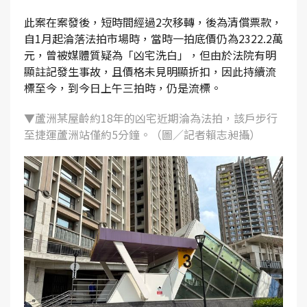
此案在案發後，短時間經過2次移轉，後為清償票款，
自1月起淪落法拍市場時，當時一拍底價仍為2322.2萬
元，曾被媒體質疑為「凶宅洗白」，但由於法院有明
顯註記發生事故，且價格未見明顯折扣，因此持續流
標至今，到今日上午三拍時，仍是流標。
▼蘆洲某屋齡約18年的凶宅近期淪為法拍，該戶步行
至捷運蘆洲站僅約5分鐘。（圖／記者賴志昶攝）