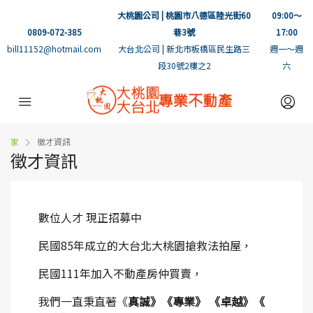
大桃園公司 | 桃園市八德區陸光街60
09:00～
0809-072-385
巷3號
17:00
bill11152@hotmail.com
大台北公司 | 新北市板橋區民生路三
週一～週
段30號2樓之2
六
家
徵才資訊
徵才資訊
數位人才 現正招募中
民國85年成立的大台北大桃園搶救法拍屋，
民國111年加入不動產房仲買賣，
我們一直秉直著《
真誠》《專業》 《卓越》《