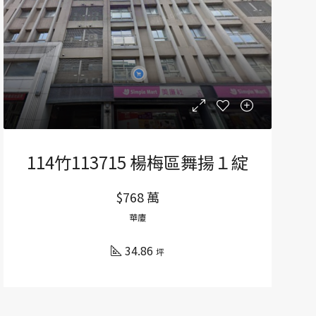
114竹113715 楊梅區舞揚１綻
$768 萬
華廈
34.86
坪