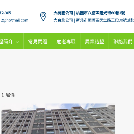
72-385
大桃園公司 | 桃園市八德區陸光街60巷3號
152@hotmail.com
大台北公司 | 新北市板橋區民生路三段30號2樓
程簡介
常見問題
危老專區
異業結盟
聯絡我們
1 屬性