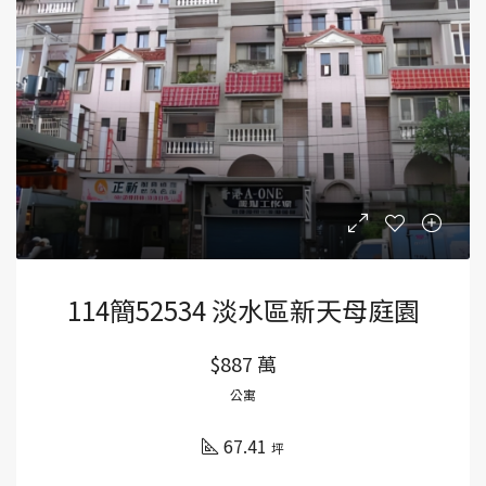
114簡52534 淡水區新天母庭園
$887 萬
公寓
67.41
坪