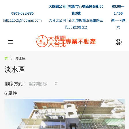
大桃園公司 | 桃園市八德區陸光街60
09:00～
0809-072-385
巷3號
17:00
bill11152@hotmail.com
大台北公司 | 新北市板橋區民生路三
週一～週
段30號2樓之2
六
家
淡水區
淡水區
排序方式：
默認順序
6 屬性