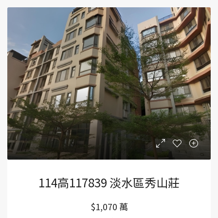
114高117839 淡水區秀山莊
$1,070 萬