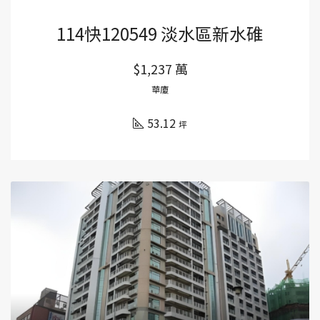
114快120549 淡水區新水碓
$1,237 萬
華廈
53.12
坪