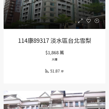
114康89317 淡水區台北雪梨
$1,868 萬
大樓
51.87
坪